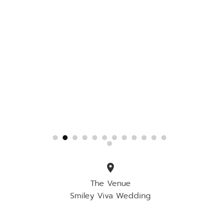
location_on
The Venue
Smiley Viva Wedding