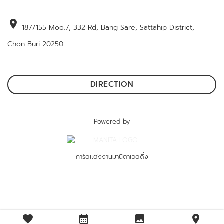
location_on
187/155 Moo.7, 332 Rd, Bang Sare, Sattahip District,
Chon Buri 20250
DIRECTION
Powered by
การ์ดแต่งงานมานิตาเวดดิ้ง
favorite
calendar_month
image
location_on