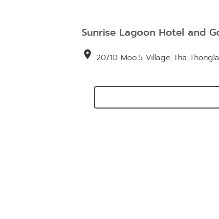
Sunrise Lagoon Hotel and Go
location_on
20/10 Moo.5 Village Tha Thongla