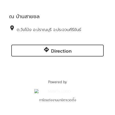
ณ บ้านสายชล
location_on
ต.วังโป่ง อ.ปราณบุรี จ.ประจวบคีรีขันธ์
directions
Direction
Powered by
การ์ดแต่งงานมานิตาเวดดิ้ง