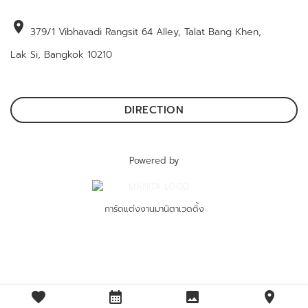
location_on
379/1 Vibhavadi Rangsit 64 Alley, Talat Bang Khen,
Lak Si, Bangkok 10210
DIRECTION
Powered by
การ์ดแต่งงานมานิตาเวดดิ้ง
favorite
calendar_month
image
location_on