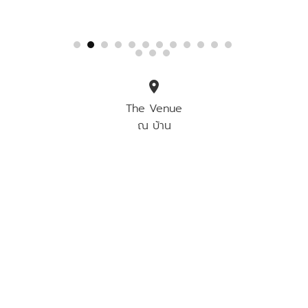
location_on
The Venue
ณ บ้าน