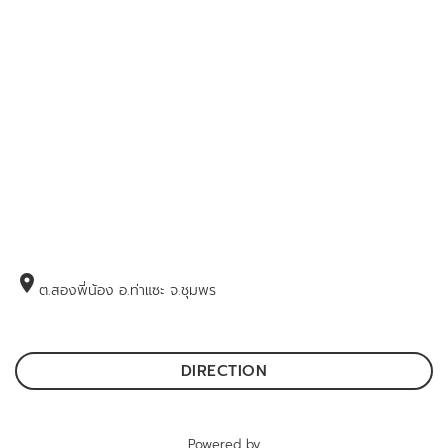
location_on
ต.สองพี่น้อง อ.ท่าแซะ จ.ชุมพร
DIRECTION
Powered by