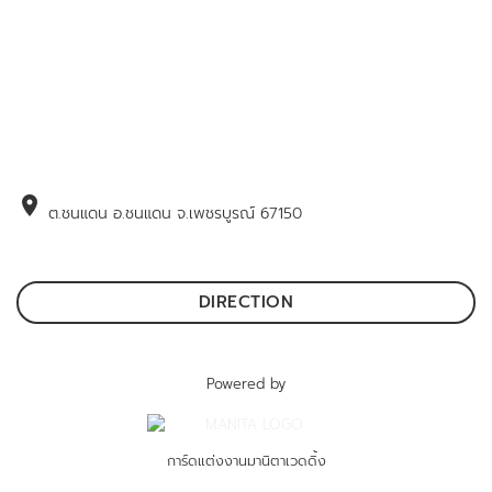
location_on
ต.ชนแดน อ.ชนแดน จ.เพชรบูรณ์ 67150
DIRECTION
Powered by
การ์ดแต่งงานมานิตาเวดดิ้ง