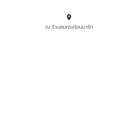
location_on
ณ ร้านสมทรงโฮมมาร์ท