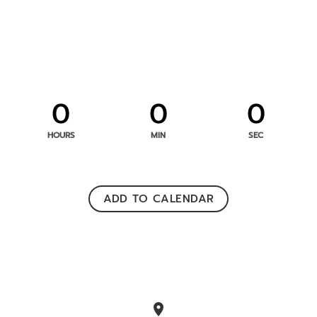
0
0
0
HOURS
MIN
SEC
ADD TO CALENDAR
location_on