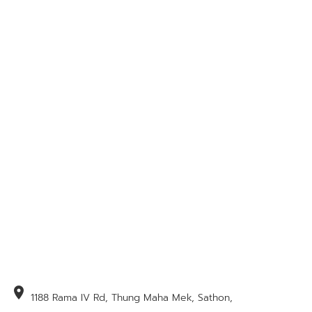
location_on
1188 Rama IV Rd, Thung Maha Mek, Sathon,