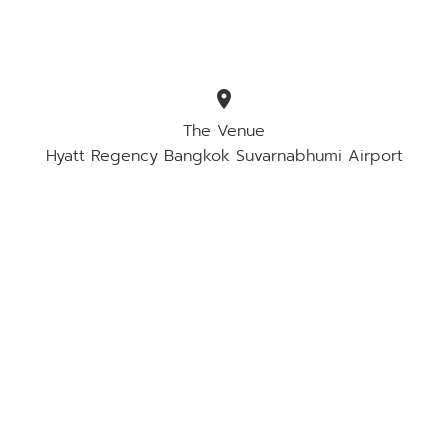
location_on
The Venue
Hyatt Regency Bangkok Suvarnabhumi Airport