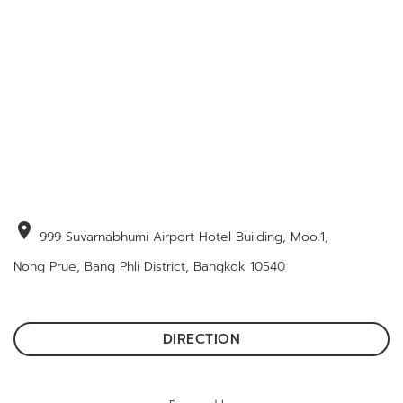
location_on
999 Suvarnabhumi Airport Hotel Building, Moo.1,
Nong Prue, Bang Phli District, Bangkok 10540
DIRECTION