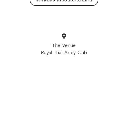
location_on
The Venue
Royal Thai Army Club