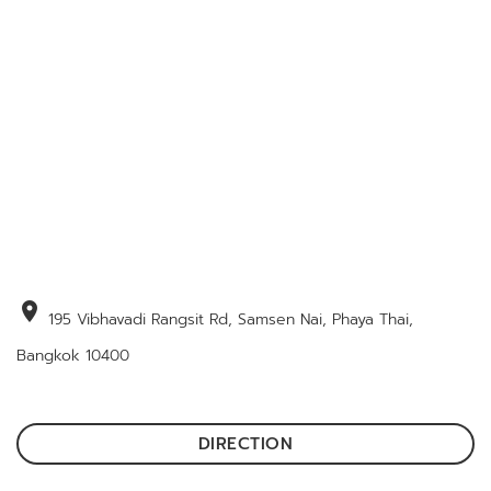
location_on
195 Vibhavadi Rangsit Rd, Samsen Nai, Phaya Thai,
Bangkok 10400
DIRECTION