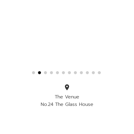
location_on
The Venue
No.24 The Glass House