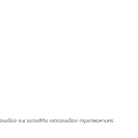
 ดอนเมือง ซ.๔ แขวงสีกัน เขตดอนเมือง กรุงเทพมหานคร