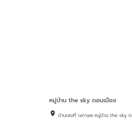
หมู่บ้าน the sky ดอนเมือง
location_on
บ้านเลขที่ ๖๙/๑๗ หมู่บ้าน the sky