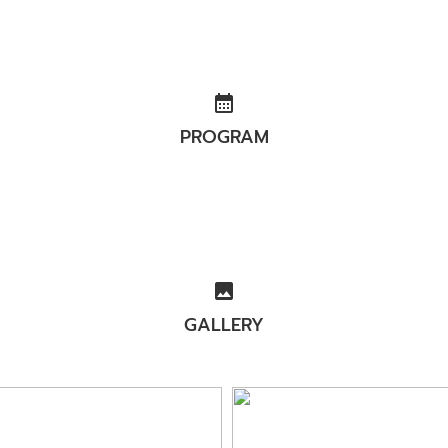
calendar_month
PROGRAM
image
GALLERY