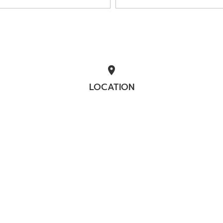
location_on
LOCATION