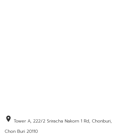
location_on
Tower A, 222/2 Sriracha Nakorn 1 Rd, Chonburi,
Chon Buri 20110