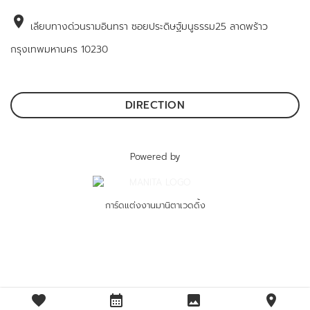
location_on
เลียบทางด่วนรามอินทรา ซอยประดิษฐ์มนูธรรม25 ลาดพร้าว
กรุงเทพมหานคร 10230
DIRECTION
Powered by
การ์ดแต่งงานมานิตาเวดดิ้ง
favorite
calendar_month
image
location_on