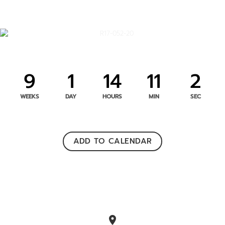
9
1
14
11
2
WEEKS
DAY
HOURS
MIN
SEC
ADD TO CALENDAR
location_on