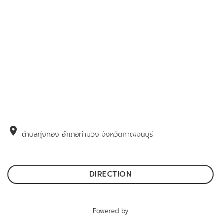
location_on
ตำบลทุ่งทอง อำเภอท่าม่วง จังหวัดกาญจนบุรี
DIRECTION
Powered by