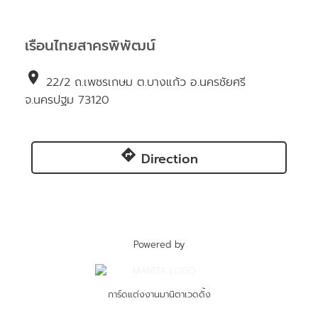
เรือนไทยสาครพิพัฒน์
location_on
22/2 ถ.เพชรเกษม ต.บางแก้ว อ.นครชัยศรี
จ.นครปฐม 73120
directions
Direction
Powered by
การ์ดแต่งงานมานิตาเวดดิ้ง