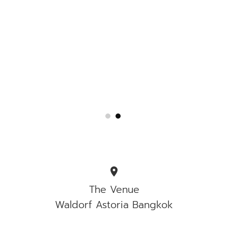
location_on
The Venue
Waldorf Astoria Bangkok