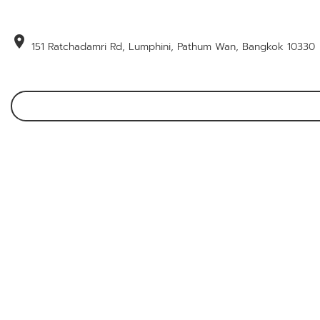
location_on
151 Ratchadamri Rd, Lumphini, Pathum Wan, Bangkok 10330